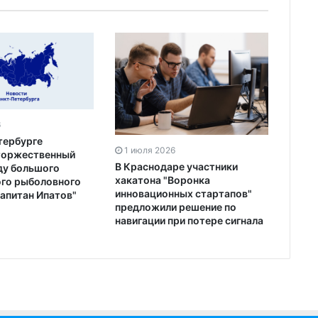
6
тербурге
1 июля 2026
торжественный
В Краснодаре участники
ду большого
хакатона "Воронка
го рыболовного
инновационных стартапов"
Капитан Ипатов"
предложили решение по
навигации при потере сигнала