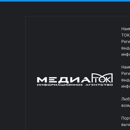
Наи
ТОК
Рег
выд
инф
Наи
Рег
выд
инф
Люб
возм
Пор
выч