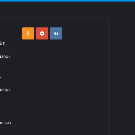
 г.
дзор)
.
дзор)
онных