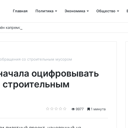
Главная
Политика
Экономика
Общество
ён капремонт терапевтического корпуса
у обращения со строительным мусором
начала оцифровывать
о строительным
9977
1 минута
или пилотный проект, нацеленный на