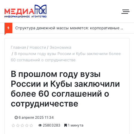
С
труктура денежной массы меняется: корпоративные депозиты обогнали вклады населения
Главная
Новости
Экономика
В прошлом году вузы России и Кубы заключили более
60 соглашений о сотрудничестве
В прошлом году вузы
России и Кубы заключили
более 60 соглашений о
сотрудничестве
6 апреля 2025 11:34
25803283
1 минута