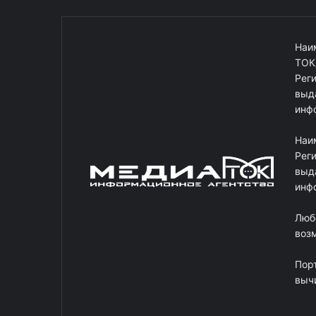
Наи
ТОК
Рег
выд
инф
Наи
Рег
выд
инф
Люб
возм
Пор
выч