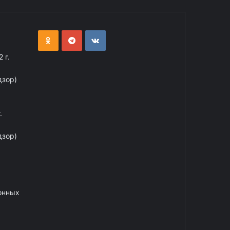
 г.
дзор)
.
дзор)
онных