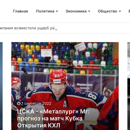
Главная
Политика
Экономика
Общество
мпания возместила ущерб рекам на сумму почти 28 млн рублей
1 сентября 2022
ЦСКА - «Металлург» Мг:
прогноз на матч Кубка
Открытия КХЛ