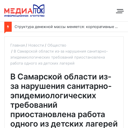
С
труктура денежной массы меняется: корпоративные депозиты обогнали вклады населения
Главная
Новости
Общество
В Самарской области из-за нарушения санитарно-
эпидемиологических требований приостановлена
работа одного из детских лагерей
В Самарской области из-
за нарушения санитарно-
эпидемиологических
требований
приостановлена работа
одного из детских лагерей