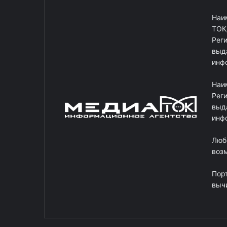
Наи
ТОК
Рег
выд
инф
Наи
Рег
выд
инф
Люб
возм
Пор
выч