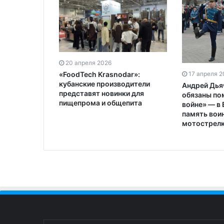
20 апреля 2026
«FoodTech Krasnodar»:
17 апреля 2
кубанские производители
Андрей Дья
представят новинки для
обязаны по
пищепрома и общепита
войне» — в
память вои
мотострелк