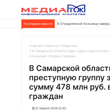
Последние новости
В Отрадненской больнице заверш
Главная
Новости
Общество
В Самарской области будут судить преступную 
отношении пятерых граждан
В Самарской област
преступную группу 
сумму 478 млн руб.
граждан
21 апреля 2026 22:40