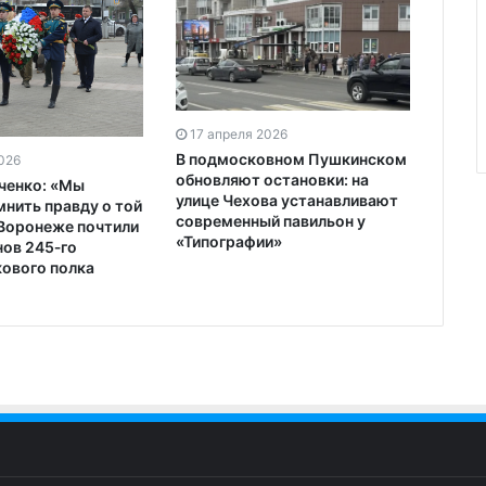
17 апреля 2026
В подмосковном Пушкинском
026
обновляют остановки: на
ченко: «Мы
улице Чехова устанавливают
мнить правду о той
современный павильон у
 Воронеже почтили
«Типографии»
нов 245‑го
ового полка