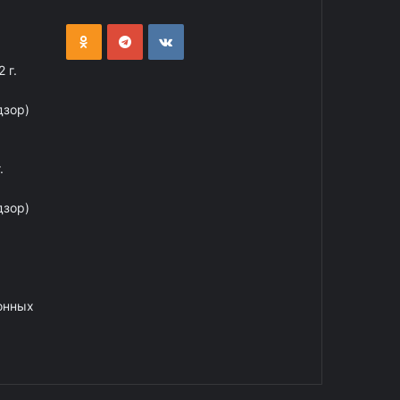
 г.
дзор)
.
дзор)
онных