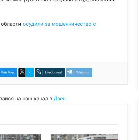
 области
осудили за мошенничество с
Мой Мир
X
LiveJournal
Telegram
вайся на наш канал в
Дзен