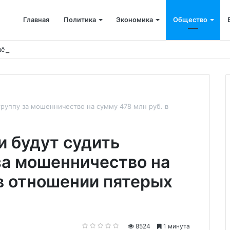
Главная
Политика
Экономика
Общество
ён капремонт терапевтического корпуса
группу за мошенничество на сумму 478 млн руб. в
и будут судить
за мошенничество на
 в отношении пятерых
8524
1 минута